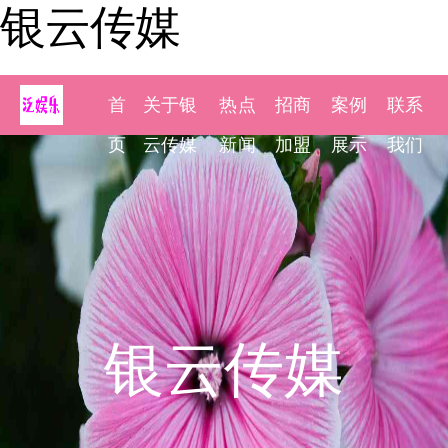
银云传媒
首
关于银
热点
招商
案例
联系
页
云传媒
新闻
加盟
展示
我们
银云传媒